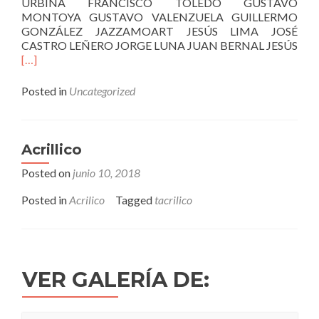
URBINA FRANCISCO TOLEDO GUSTAVO
MONTOYA GUSTAVO VALENZUELA GUILLERMO
GONZÁLEZ JAZZAMOART JESÚS LIMA JOSÉ
CASTRO LEÑERO JORGE LUNA JUAN BERNAL JESÚS
Read
[…]
more
about
Posted in
Uncategorized
Pruebas
Acrillico
Posted on
junio 10, 2018
Posted in
Acrilico
Tagged
tacrilico
VER GALERÍA DE: